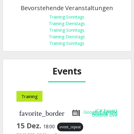
Bevorstehende Veranstaltungen
Training Sonntags
Training Dienstags
Training Sonntags
Training Dienstags
Training Sonntags
Events
Training
iCal Export
Google Calendar
favorite_border
Outlook 365
Outlook Live
15 Dez.
18:00
event_repeat