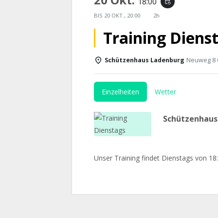
18:00
event_repeat
BIS
20 OKT., 20:00
2h
Training Diens
Schützenhaus Ladenburg
Neuweg 8 
Einzelheiten
Wetter
Schützenhau
Unser Training findet Dienstags von 18: