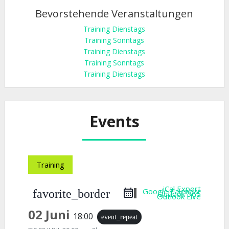
Bevorstehende Veranstaltungen
Training Dienstags
Training Sonntags
Training Dienstags
Training Sonntags
Training Dienstags
Events
Training
iCal Export
Google Calendar
favorite_border
Outlook 365
Outlook Live
02 Juni
18:00
event_repeat