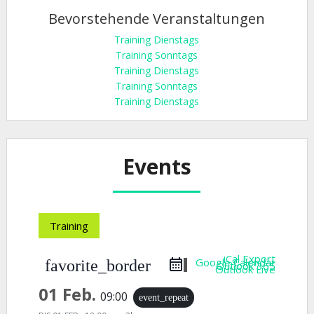
Bevorstehende Veranstaltungen
Training Dienstags
Training Sonntags
Training Dienstags
Training Sonntags
Training Dienstags
Events
Training
iCal Export
Google Calendar
favorite_border
Outlook 365
Outlook Live
01 Feb.
09:00
event_repeat